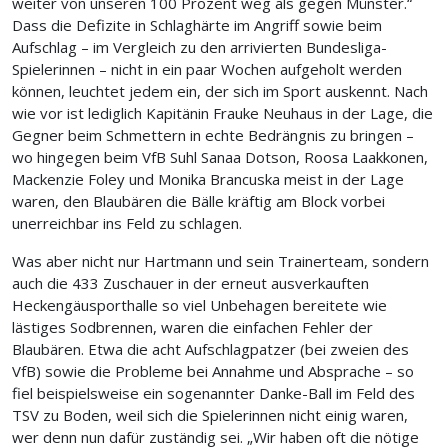
weiter von unseren 100 Prozent weg als gegen Münster.“
Dass die Defizite in Schlaghärte im Angriff sowie beim
Aufschlag – im Vergleich zu den arrivierten Bundesliga-
Spielerinnen – nicht in ein paar Wochen aufgeholt werden
können, leuchtet jedem ein, der sich im Sport auskennt. Nach
wie vor ist lediglich Kapitänin Frauke Neuhaus in der Lage, die
Gegner beim Schmettern in echte Bedrängnis zu bringen –
wo hingegen beim VfB Suhl Sanaa Dotson, Roosa Laakkonen,
Mackenzie Foley und Monika Brancuska meist in der Lage
waren, den Blaubären die Bälle kräftig am Block vorbei
unerreichbar ins Feld zu schlagen.
Was aber nicht nur Hartmann und sein Trainerteam, sondern
auch die 433 Zuschauer in der erneut ausverkauften
Heckengäusporthalle so viel Unbehagen bereitete wie
lästiges Sodbrennen, waren die einfachen Fehler der
Blaubären. Etwa die acht Aufschlagpatzer (bei zweien des
VfB) sowie die Probleme bei Annahme und Absprache – so
fiel beispielsweise ein sogenannter Danke-Ball im Feld des
TSV zu Boden, weil sich die Spielerinnen nicht einig waren,
wer denn nun dafür zuständig sei. „Wir haben oft die nötige