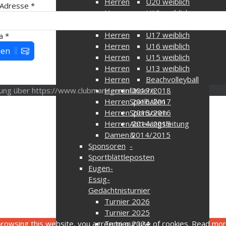
Herren 2025/2026
U20 weiblich
-Adresse
*
Herren 2024/2025
U18 weiblich
Herren 2023/2024
U18 männlich
Herren 2022/2023
U17 weiblich
a
*
Herren 2021/2022
U16 weiblich
den
Herren 2020/2021
U15 weiblich
Herren 2019/2020
U13 weiblich
Herren 2018/2019
Beachvolleyball
tung über https://www.clubmanager.info
Herren 2017/2018
Unsere
Herren 2016/2017
Spielhallen
Herren 2015/2016
Sponsoren
Herren 2014/2015
Abteilungsleitung
Damen 2014/2015
&
Sponsoren
-
Sportblättle
posten
Eugen-
Essig-
Gedächtnisturnier
Turnier 2026
Turnier 2025
rowsing this website, you agree to our use of cookies. Read mo
Turnier 2024