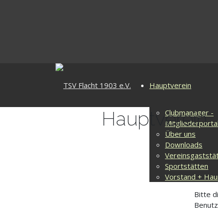
Hauptverein
Hauptverein
Clubmanager -
Mitgliederporta
Über uns
Downloads
Vereinsgaststä
Sportstätten
Vorstand + Hau
Bitte 
Benutz