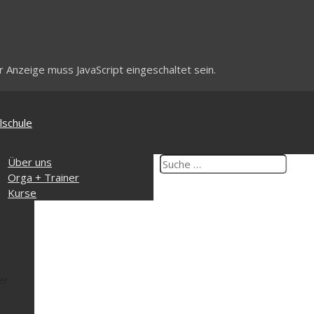
 Anzeige muss JavaScript eingeschaltet sein.
lschule
ik
Über uns
ngszeiten
Orga + Trainer
takt
Kurse
er