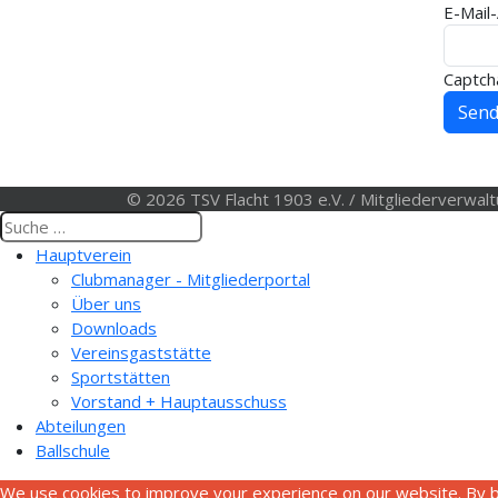
E-Mail
Captch
Sen
© 2026 TSV Flacht 1903 e.V. / Mitgliederverwal
Hauptverein
Clubmanager - Mitgliederportal
Über uns
Downloads
Vereinsgaststätte
Sportstätten
Vorstand + Hauptausschuss
Abteilungen
Ballschule
We use cookies to improve your experience on our website. By b