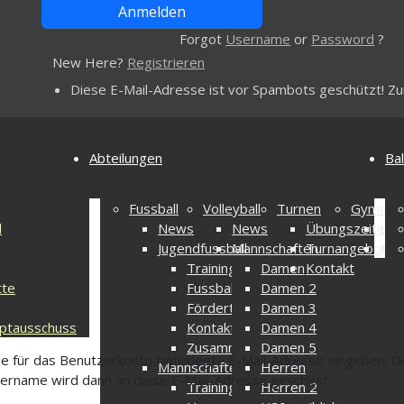
Forgot
Username
or
Password
?
New Here?
Registrieren
Diese E-Mail-Adresse ist vor Spambots geschützt! Zur
Abteilungen
Bal
Fussball
Volleyball
Turnen
Gymnast
l
News
News
Übungszeiten
Übu
Jugendfussball
Mannschaften
Turnangebot
Kon
Trainingszeiten
Damen
Kontakt
tte
Fussballcamp
Damen 2
Fördertraining
Damen 3
ptausschuss
Kontakt
Damen 4
Zusammenschluss
Damen 5
die für das Benutzerkonto hinterlegte E-Mail-Adresse eingeben. D
Mannschaften
Herren
ername wird dann an diese E-Mail-Adresse geschickt.
Trainingszeiten
Herren 2