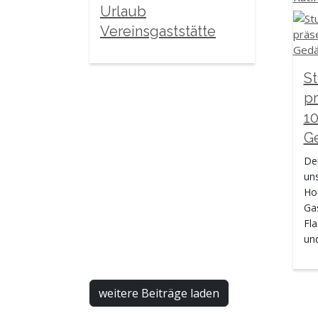
Urlaub
Vereinsgaststätte
St
pr
10
Ge
Der
un
Hoc
Gas
Fl
un
weitere Beiträge laden