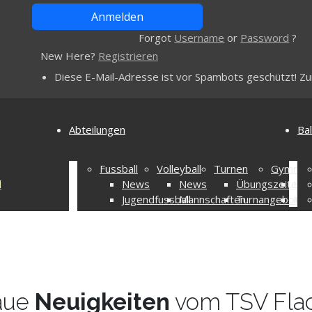
Forgot
Username
or
Password
?
New Here?
Registrieren
Diese E-Mail-Adresse ist vor Spambots geschützt! Zur
Abteilungen
Bal
Fussball
Volleyball
Turnen
Gymnast
l
News
News
Übungszeiten
Übu
Jugendfussball
Mannschaften
Turnangebot
Kon
Trainingszeiten
Damen
Kontakt
tte
Fussballcamp
Damen 2
Fördertraining
Damen 3
ptausschuss
Kontakt
Damen 4
Zusammenschluss
Damen 5
Mannschaften
Herren
aue
Neuigkeiten
vom TSV Flac
Trainingszeiten
Herren 2