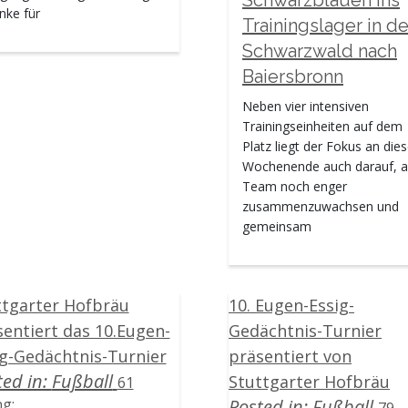
Turnier 2024
nke für
Trainingslager in d
Turnier 2023
Turnier 2022
Schwarzwald nach
Turnier 2021
Baiersbronn
Turnier 2020
Turnier 2019
Neben vier intensiven
Turnier 2018
Trainingseinheiten auf dem
Turnier 2017
Platz liegt der Fokus an di
Turnier 2016
Wochenende auch darauf, a
Turnier 2015
Team noch enger
Rudi-
zusammenzuwachsen und
Essig-
gemeinsam
Gedächtnisturnier
Turnier 2014
Turnier 2013
ttgarter Hofbräu
10. Eugen-Essig-
Trainingslager
Abteilungsleitung
sentiert das 10.Eugen-
Gedächtnis-Turnier
&
ig-Gedächtnis-Turnier
präsentiert von
-
ted in:
Fußball
Stuttgarter Hofbräu
61
posten
ng:
Posted in:
Fußball
79