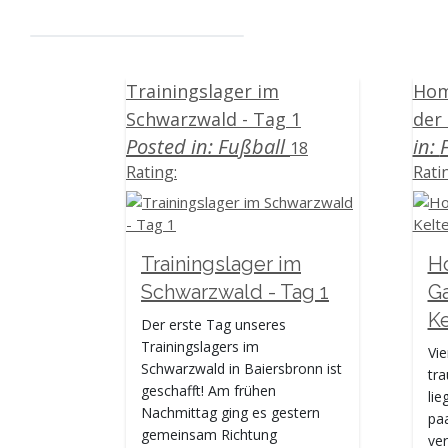
Trainingslager im
Hom
Schwarzwald - Tag 1
der 
Posted in:
Fußball
in:
18
Rating:
Rati
Trainingslager im
H
Schwarzwald - Tag 1
Ga
Ke
Der erste Tag unseres
Trainingslagers im
Vie
Schwarzwald in Baiersbronn ist
tr
geschafft! Am frühen
lie
Nachmittag ging es gestern
paa
gemeinsam Richtung
ve