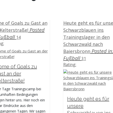
Herren 2025/2026
U20 weiblich
Herren 2024/2025
U18 weiblich
Herren 2023/2024
U18 männlich
Herren 2022/2023
U17 weiblich
e of Goals zu Gast an
Heute geht es für uns
Herren 2021/2022
U16 weiblich
Posted
Kelterstraße!
Schwarzblauen ins
Herren 2020/2021
U15 weiblich
Fußball
Trainingslager in den
Herren 2019/2020
U13 weiblich
14
Herren 2018/2019
Beachvolleyball
ng:
Schwarzwald nach
Herren 2017/2018
Unsere
Posted in
Baiersbronn
Herren 2016/2017
Spielhallen
Fußball
31
Herren 2015/2016
Sponsoren
Rating:
Herren 2014/2015
Abteilungsleitung
ome of Goals zu
Damen 2014/2015
&
st an der
Sponsoren
-
lterstraße!
Sportblättle
posten
Eugen-
r Tage Trainingscamp bei
Essig-
aumhaften Bedingungen
Gedächtnisturnier
Heute geht es für
gen hinter uns. Hier noch ein
Turnier 2026
unsere
r Eindrücke aus den
Turnier 2025
rgangenen Tagen. Wir sagen
Schwarzblauen ins