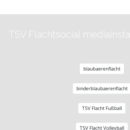
TSV Flacht
social media
inst
blaubaerenflacht
binderblaubaerenflacht
TSV Flacht Fußball
TSV Flacht Volleyball