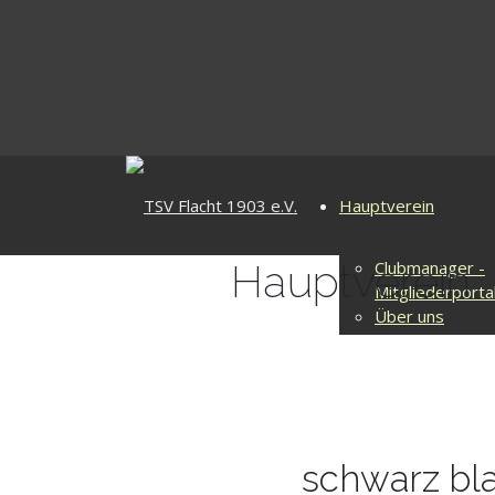
Hauptverein
Hauptverein
Clubmanager -
Mitgliederporta
Über uns
Downloads
Vereinsgaststä
Sportstätten
Vorstand + Hau
schwarz bl