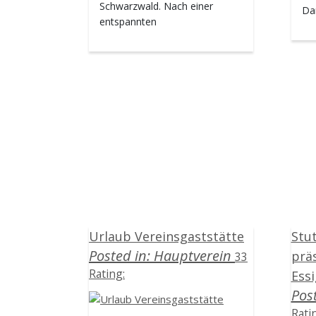
Schwarzwald. Nach einer
Da
entspannten
Urlaub Vereinsgaststätte
Stu
Posted in:
Hauptverein
prä
33
Rating:
Ess
Pos
Rati