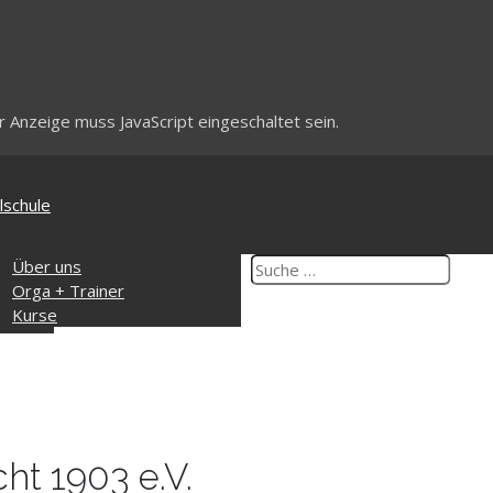
 Anzeige muss JavaScript eingeschaltet sein.
lschule
ik
Über uns
ngszeiten
Orga + Trainer
takt
Kurse
ht 1903 e.V.