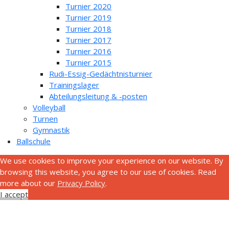
Turnier 2020
Turnier 2019
Turnier 2018
Turnier 2017
Turnier 2016
Turnier 2015
Rudi-Essig-Gedächtnisturnier
Trainingslager
Abteilungsleitung & -posten
Volleyball
Turnen
Gymnastik
Ballschule
We use cookies to improve your experience on our website. By
browsing this website, you agree to our use of cookies. Read
more about our
Privacy Policy
.
I accept