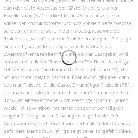
ließ man den Gastgeber gewähren. Nach einer halben Stunde
dann der erste Abschluss der Gäste. Mit einer starken
Einzelleistung (37.) markiert Marius Kühnel aus spitzem
Winkel den Anschlusstreffer und kurz vor dem Seitenwechsel
scheitert er am Torwart. In der Halbzeitpause wird der
Trainer laut „wir müssen eine Schippe drauflegen“. Die Jungs
sind jetzt ganz anders im Spiel, was Einstellung und
Zweikampfverhalten betrifft. Siehe da, der Gastgeber wird
nervös und in dieser Phase fehlt dem TSV Flacht das nötige
Selbstvertrauen. Dann kommt die Schlüsselszene (70.), der
Schiedsrichter zeigt zunächst auf den Punkt, gibt aber dann
doch nur Freistoß für die Gäste. Ein unnötiger Freistoß (75.),
den man anders lösen könnte, führt zum 3:1 (Innenpfosten –
Tor). Der eingewechselte Björn Wenninger (nach 11 Jahren
wieder im TSV-Trikot), hat nichts von seiner Schnelligkeit
eingebüßt, bringt neuen Schwung ins Angriffsspiel. Der
Gastgeber (78.) in Unterzahl wird nochmals in der Defensive
gefordert. Der noch 39-jährige zeigt seine Torgefährlichkeit,