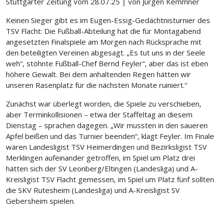
Stuttgarter Zeitung vom 28.07.25 | von Jürgen Kemmner
Keinen Sieger gibt es im Eugen-Essig-Gedächtnisturnier des
TSV Flacht: Die Fußball-Abteilung hat die für Montagabend
angesetzten Finalspiele am Morgen nach Rücksprache mit
den beteiligten Vereinen abgesagt. „Es tut uns in der Seele
weh“, stöhnte Fußball-Chef Bernd Feyler“, aber das ist eben
höhere Gewalt. Bei dem anhaltenden
Regen
hätten wir
unseren Rasenplatz für die nächsten Monate ruiniert.“
Zunächst war überlegt worden, die Spiele zu verschieben,
aber Terminkollisionen – etwa der Staffeltag an diesem
Dienstag – sprachen dagegen. „Wir mussten in den saueren
Apfel beißen und das
Turnier
beenden“, klagt Feyler. Im Finale
wären Landesligist TSV Heimerdingen und Bezirksligist TSV
Merklingen aufeinander getroffen, im Spiel um Platz drei
hätten sich der SV
Leonberg
/Eltingen (Landesliga) und A-
Kreisligist TSV Flacht gemessen, im Spiel um Platz fünf sollten
die SKV
Rutesheim
(Landesliga) und A-Kreisligist SV
Gebersheim spielen.