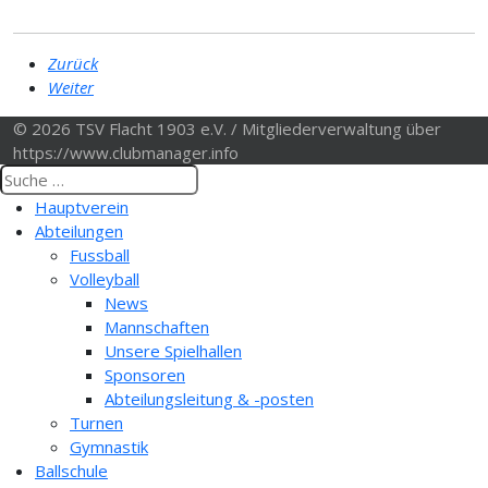
Zurück
Weiter
© 2026 TSV Flacht 1903 e.V. / Mitgliederverwaltung über
https://www.clubmanager.info
Hauptverein
Abteilungen
Fussball
Volleyball
News
Mannschaften
Unsere Spielhallen
Sponsoren
Abteilungsleitung & -posten
Turnen
Gymnastik
Ballschule