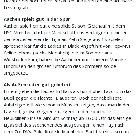
Flachter dennoch teuer verkaufen und lieferten eine achtbare
Leistung ab.
Aachen spielt gut in der Spur
Aachen spielt erneut eine solide Saison. Gleichauf mit dem
USC Münster führt die Mannschaft das Verfolgerfeld hinter
den vorderen Vier der Liga an. Zehn Siege aus 18 Spielen
sprechen klar für die Ladies In Black. Angeführt von Top-MVP
Celine Jebens (sechs Medaillen), die im Sommer aus
Wiesbaden kam, haben die Aachener um Trainerin Mareike
Hindriksen den großen Umbruch des Sommers solide
umgesetzt.
Als Außenseiter gut geliefert
Erneut gehen die Ladies In Black als turmhoher Favorit in das
Duell gegen die Flachter Blaubären. Doch der rebellische
Aufsteiger will wie schon in Münster zeigen, dass man in der
Lage ist, große Gegner zu ärgern. In der Sporthalle
Neuköllner Straße wird am Sonntag ab 16:00 Uhr das einzige
Ligaspiel des Wochenendes ausgetragen, einen Tag nach
dem Zoi-DVV-Pokalfinale in Mannheim. Flacht steht also unter