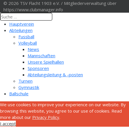
© 2026 TSV Flacht 1903 e.V. / Mitgliederverwaltung über
https://www.clubmanager.info
Hauptverein
Abteilungen
Fussball
Volleyball
News
Mannschaften
Unsere Spielhallen
Sponsoren
Abteilungsleitung & -posten
Turnen
Gymnastik
Ballschule
We use cookies to improve your experience on our website. By
browsing this website, you agree to our use of cookies. Read
more about our
Privacy Policy
.
I accept