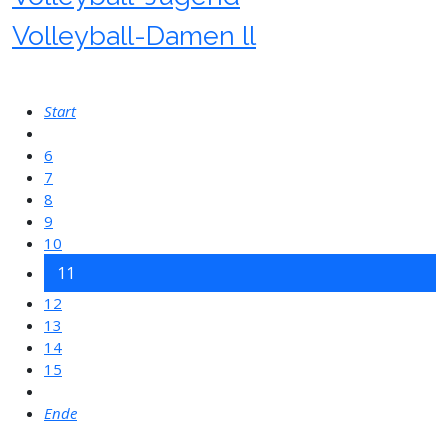
Volleyball-Damen ll
Start
6
7
8
9
10
11
12
13
14
15
Ende