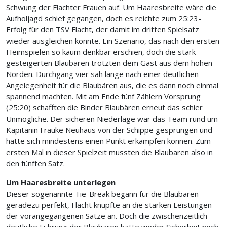
Schwung der Flachter Frauen auf. Um Haaresbreite wäre die
Aufholjagd schief gegangen, doch es reichte zum 25:23-
Erfolg für den TSV Flacht, der damit im dritten Spielsatz
wieder ausgleichen konnte. Ein Szenario, das nach den ersten
Heimspielen so kaum denkbar erschien, doch die stark
gesteigerten Blaubären trotzten dem Gast aus dem hohen
Norden. Durchgang vier sah lange nach einer deutlichen
Angelegenheit für die Blaubären aus, die es dann noch einmal
spannend machten. Mit am Ende fünf Zählern Vorsprung
(25:20) schafften die Binder Blaubären erneut das schier
Unmögliche. Der sicheren Niederlage war das Team rund um
Kapitänin Frauke Neuhaus von der Schippe gesprungen und
hatte sich mindestens einen Punkt erkämpfen können. Zum
ersten Mal in dieser Spielzeit mussten die Blaubären also in
den fünften Satz.
Um Haaresbreite unterlegen
Dieser sogenannte Tie-Break begann für die Blaubären
geradezu perfekt, Flacht knüpfte an die starken Leistungen
der vorangegangenen Sätze an. Doch die zwischenzeitlich
deutliche Führung der Blaubären hatte weder Sicherheit noch